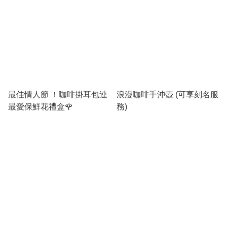
最佳情人節 ！咖啡掛耳包連
浪漫咖啡手沖壺 (可享刻名服
最愛保鮮花禮盒🌹
務)