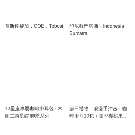
哥斯達黎加．COE．Tobosi
印尼蘇門塔臘・Indonesia
Sumatra
12星座專屬咖啡掛耳包 · 木
節日禮物：浪漫手沖壺＋咖
衛二談星館 聯乘系列
啡掛耳10包＋咖啡櫻桃果皮
茶套裝