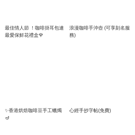
最佳情人節 ！咖啡掛耳包連
浪漫咖啡手沖壺 (可享刻名服
最愛保鮮花禮盒🌹
務)
✨香港烘焙咖啡豆手工蠟燭
心經手抄字帖(免費)
🪔