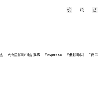
盒
婚禮咖啡到會服務
espresso
低咖啡因
夏威夷K