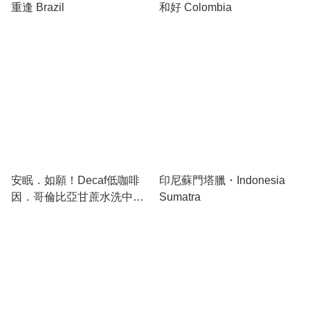
重逢 Brazil
和好 Colombia
安眠．如願！Decaf低咖啡
印尼蘇門塔臘・Indonesia
因．哥倫比亞甘蔗水洗中深
Sumatra
烘焙咖啡