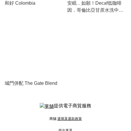
和好 Colombia
安眠．如願！Decaf低咖啡
因．哥倫比亞甘蔗水洗中深
烘焙咖啡
城門併配 The Gate Blend
提供電子商貿服務
商舖
退貨及退款政策
提出意見