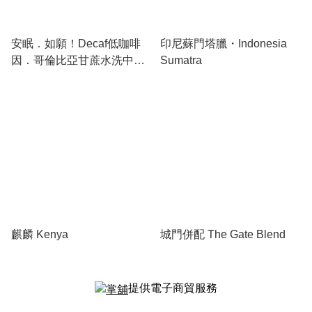
安眠．如願！Decaf低咖啡
印尼蘇門塔臘・Indonesia
因．哥倫比亞甘蔗水洗中深
Sumatra
烘焙咖啡
麒麟 Kenya
城門併配 The Gate Blend
提供電子商貿服務