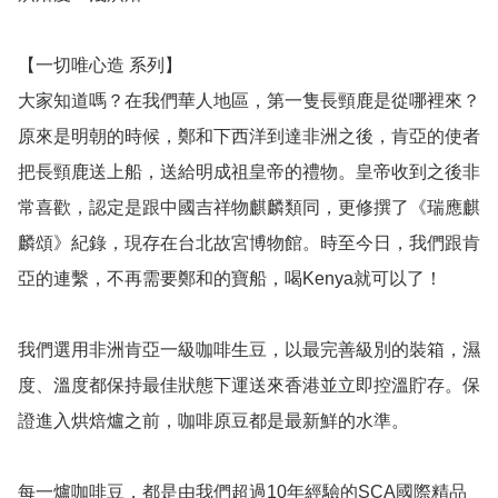
【一切唯心造 系列】

大家知道嗎？在我們華人地區，第一隻長頸鹿是從哪裡來？
原來是明朝的時候，鄭和下西洋到達非洲之後，肯亞的使者
把長頸鹿送上船，送給明成祖皇帝的禮物。皇帝收到之後非
常喜歡，認定是跟中國吉祥物麒麟類同，更修撰了《瑞應麒
麟頌》紀錄，現存在台北故宮博物館。時至今日，我們跟肯
亞的連繫，不再需要鄭和的寶船，喝Kenya就可以了！

我們選用非洲肯亞一級咖啡生豆，以最完善級別的裝箱，濕
度、溫度都保持最佳狀態下運送來香港並立即控溫貯存。保
證進入烘焙爐之前，咖啡原豆都是最新鮮的水準。

每一爐咖啡豆，都是由我們超過10年經驗的SCA國際精品