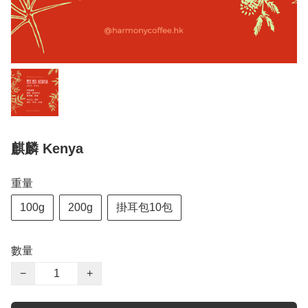
麒麟 Kenya
重量
100g
200g
掛耳包10包
數量
−
+