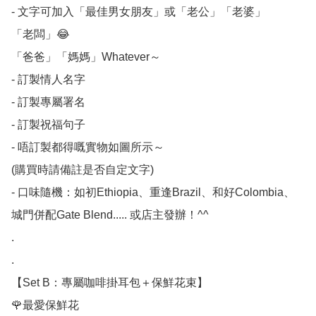
- 文字可加入「最佳男女朋友」或「老公」「老婆」

「老闆」😂

「爸爸」「媽媽」Whatever～

- 訂製情人名字

- 訂製專屬署名

- 訂製祝福句子

- 唔訂製都得嘅實物如圖所示～

(購買時請備註是否自定文字)

- 口味隨機：如初Ethiopia、重逢Brazil、和好Colombia、
城門併配Gate Blend..... 或店主發辦！^^

.

.

【Set B：專屬咖啡掛耳包＋保鮮花束】

🌹最愛保鮮花
