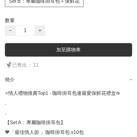
Set B：專屬咖啡掛耳包＋保鮮花
數量
−
+
加至購物車
已售出： 11
簡介
−
⭐情人禮物推薦Top1 - 咖啡掛耳包連最愛保鮮花禮盒☕

.

.

【Set A：專屬咖啡掛耳包】

🧡「最佳情人節 」咖啡掛耳包 x10包
