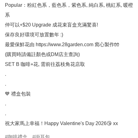
Popular：粉紅色系，藍色系，紫色系, 純白系, 桃紅系, 暖橙
系

仲可以+$20 Upgrade 成花束盲盒充滿驚喜! 

保存良好環境可放置數年 :) 

最愛保鮮花由 https://www.28garden.com 窩心製作🧤

(購買時請備註顏色或DM店主查詢)

SET B 咖啡+花, 需前往荔枝角花店取

.

.

💙 禮盒包裝

.

.

祝大家馬上幸福！Happy Valentine's Day 2026😘 xx
咖啡禮盒
掛耳包