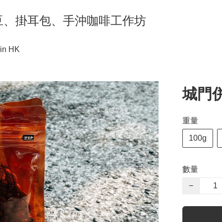
ng 咖啡豆、掛耳包、手沖咖啡工作坊
in HK
城門併配
重量
100g
數量
−