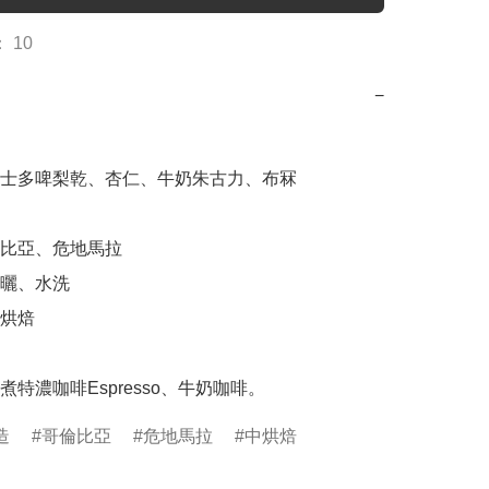
 10
−
士多啤梨乾、杏仁、牛奶朱古力、布冧

比亞、危地馬拉

曬、水洗

烘焙

煮特濃咖啡Espresso、牛奶咖啡。
造
哥倫比亞
危地馬拉
中烘焙